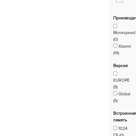
Производи
Movespeed
(0)
Xiaomi
(14)
Версия
EUROPE
(9)
Global
(5)
Встроенна
память
1024
ГБ (0)