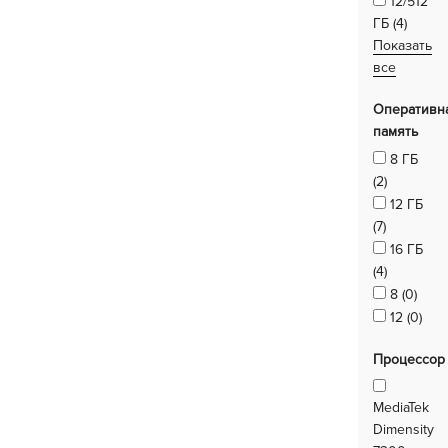
12/512
ГБ (4)
Показать
все
Оперативн
память
8 ГБ
(2)
12 ГБ
(7)
16 ГБ
(4)
8 (0)
12 (0)
Процессор
MediaTek
Dimensity