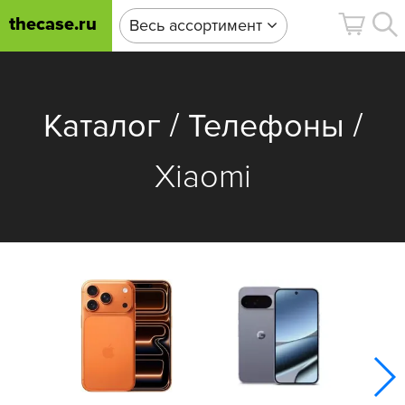
thecase.ru
Весь ассортимент
/
/
Каталог
Телефоны
Xiaomi