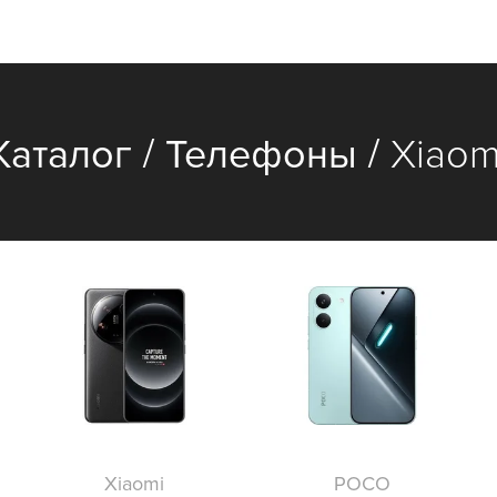
/
/
Каталог
Телефоны
Xiaom
Xiaomi
POCO