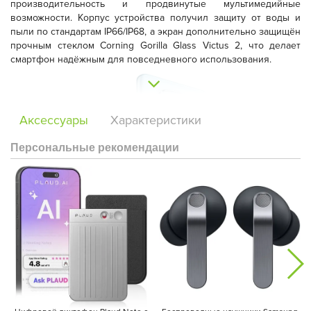
производительность и продвинутые мультимедийные
возможности. Корпус устройства получил защиту от воды и
пыли по стандартам
IP66/IP68
, а экран дополнительно защищён
прочным стеклом
Corning Gorilla Glass Victus 2
, что делает
смартфон надёжным для повседневного использования.
Аксессуары
Характеристики
Персональные рекомендации
Смартфон оснащён большим
6,83-дюймовым AMOLED-
дисплеем
с разрешением
1.5K
и частотой обновления
120 Гц
.
Экран отличается высокой плавностью, насыщенными цветами
и пиковой яркостью до
3200 нит
, благодаря чему
изображение остаётся отлично читаемым даже при ярком
солнечном свете.