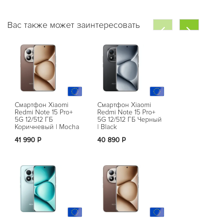
Вас также может заинтересовать
Смартфон Xiaomi
Смартфон Xiaomi
Смартфон Xi
Redmi Note 15 Pro+
Redmi Note 15 Pro+
Redmi Note 1
5G 12/512 ГБ
5G 12/512 ГБ Черный
5G 8/256 ГБ
Коричневый | Mocha
| Black
| Black
Brown
41 990 Р
40 890 Р
35 790 Р