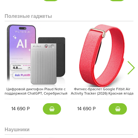
Полезные гаджеты
Основная камера на
200 МП
с оптической стабилизацией
изображения (
OIS
) позволяет получать детализированные
фотографии и записывать видео в формате
4K
. Дополняют
систему сверхширокоугольная камера на
8 МП
и фронтальный
модуль на
20 МП
, подходящий для качественных селфи и
Цифровой диктофон Plaud Note с
Фитнес-браслет Google Fitbit Air
видеосвязи.
поддержкой ChatGPT, Серебристый
Activity Tracker (2026) Красная ягода
| Silver
| Berry
14 690 Р
14 690 Р
Наушники