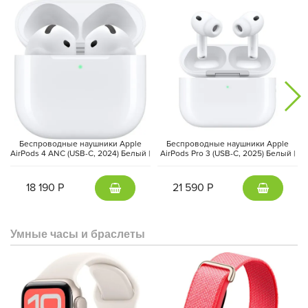
Аккумулятор ёмкостью
6580 мА·ч
обеспечивает до двух дней
автономной работы, а поддержка быстрой зарядки
45 Вт
позволяет быстро восполнить заряд через USB Type-C. Среди
дополнительных преимуществ — стереодинамики с
Dolby
Беспроводные наушники Apple
Беспроводные наушники Apple
Atmos
, встроенный в экран сканер отпечатков пальцев,
AirPods 4 ANC (USB-C, 2024) Белый |
AirPods Pro 3 (USB-C, 2025) Белый |
поддержка
5G, eSIM, NFC
и современных беспроводных
White
White
интерфейсов.
18 190 Р
21 590 Р
Умные часы и браслеты