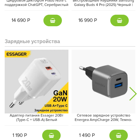
Цифровой диктофон Plaud Note с
Беспроводные наушники Samsung
поддержкой ChatGPT, Серебристый
Galaxy Buds 4 Pro (2025) Черный |
| Silver
Black
14 690 Р
16 990 Р
Зарядные устройства
За производительность отвечает энергоэффективный
процессор
MediaTek Dimensity 7400-Ultra
, выполненный по 4-нм
техпроцессу. В сочетании с
Android 15
и оболочкой
HyperOS 2
смартфон обеспечивает быструю работу интерфейса,
комфортную многозадачность и поддержку интеллектуальных
AI-функций.
Адаптер питания Essager 20Вт
Сетевое зарядное устройство
(Type-C + USB-A) Белый
Energea AmpCharge 20W, Темно-
серый | Gunmetal
1 190 Р
1 490 Р