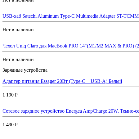
USB-хаб Satechi Aluminum Type-C Multimedia Adapter ST-TCM
Нет в наличии
Чехол Uniq Claro для MacBook PRO 14"(M1/M2 MAX & PRO) (202
Нет в наличии
Зарядные устройства
Адаптер питания Essager 20Вт (Type-C + USB-A) Белый
1 190 Р
Сетевое зарядное устройство Energea AmpCharge 20W, Темно-се
1 490 Р