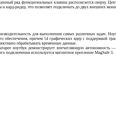
оценный ряд функциональных клавиш располагается сверху. Цент
м и кард-ридер, что позволяет подключать до двух внешних мони
зводительность для выполнения самых различных задач. Ноутб
го обеспечения, причем 14 графических ядер с поддержкой тра
ффективно обрабатывать временные данные.
атарее ноутбук демонстрирует впечатляющую автономность — 
ого подключения используется магнитное крепление MagSafe 3.