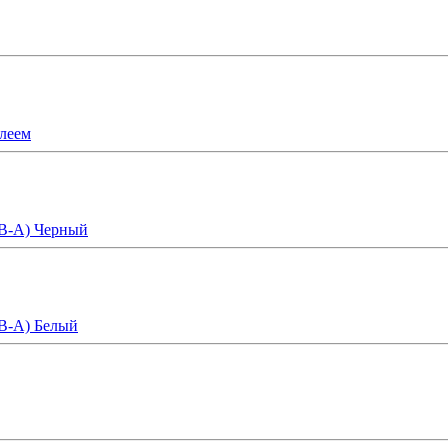
плеем
SB-A) Черный
SB-A) Белый