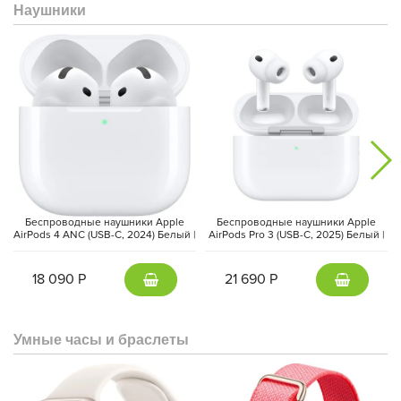
Наушники
среднюю нагрузку GPU, что приводит к значительному
увеличению производительности для наиболее
требовательных профессиональных приложений и игр.
Аппаратное ускорение трассировки лучей прибыло на
MacBook Air.
Беспроводные наушники Apple
Беспроводные наушники Apple
AirPods 4 ANC (USB-C, 2024) Белый |
AirPods Pro 3 (USB-C, 2025) Белый |
White
White
18 090 Р
21 690 Р
Дисплей
Умные часы и браслеты
MacBook Air оснащен 13.6-дюймовым дисплеем Liquid Retina,
поддержиающим один миллиард цветов. Разрешение 2560 x