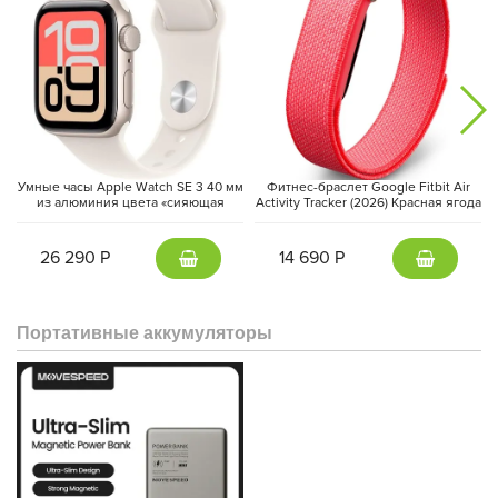
1664 обеспечивает четкий текст. Яркость 500 нит и широкая
гамма цветов P3 гарантируют, что фотографии и фильмы
отображаются яркими и насыщенными, с богатым контрастом и
четкими деталями. Благодаря технологии True Tone дисплей
обеспечивает более естественное визуальное восприятие
для дизайнерских и редакторских рабочих процессов, а также
для повседневных задач, таких как просмотр веб-страниц и
написание электронных писем.
Умные часы Apple Watch SE 3 40 мм
Фитнес-браслет Google Fitbit Air
из алюминия цвета «сияющая
Activity Tracker (2026) Красная ягода
звезда», спортивный ремешок
| Berry
«сияющая звезда» (S/M)
26 290 Р
14 690 Р
Портативные аккумуляторы