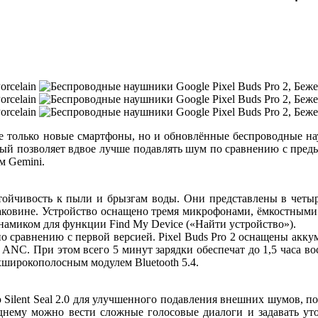
е только новые смартфоны, но и обновлённые беспроводные науш
оторый позволяет вдвое лучше подавлять шум по сравнению с пр
м Gemini.
тойчивость к пыли и брызгам воды. Они представлены в четырё
аковине. Устройство оснащено тремя микрофонами, ёмкостными 
амиком для функции Find My Device («Найти устройство»).
 сравнению с первой версией. Pixel Buds Pro 2 оснащены аккум
ANC. При этом всего 5 минут зарядки обеспечат до 1,5 часа 
хширокополосным модулем Bluetooth 5.4.
Silent Seal 2.0 для улучшенного подавления внешних шумов, п
леднему можно вести сложные голосовые диалоги и задавать у