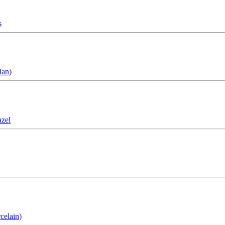
s
ian)
zel
celain)