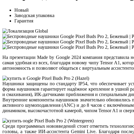
Новый
Заводская упаковка
Гарантия
На презентации Made by Google 2024 компания представила н
самая удобная из всех, благодаря новому чипу Tensor A1, к
автономность и позволяют общаться с виртуальным ассистенто
Наушники защищены по стандарту IP54, что обеспечивает ус
форма наушников гарантирует надёжное крепление в ушной р
и смахивания), ИК-датчиками приближения и специальным дин
Внутренние компоненты наушников значительно обновились по
активного шумоподавления (ANC) и до 8 часов с включённым 
динамиком, высокочастотной камерой, чипом Tensor A1 и свер
Среди программных нововведений стоит отметить технологию 
головы, а также ИИ-ассистента Gemini Live. Благодаря пос