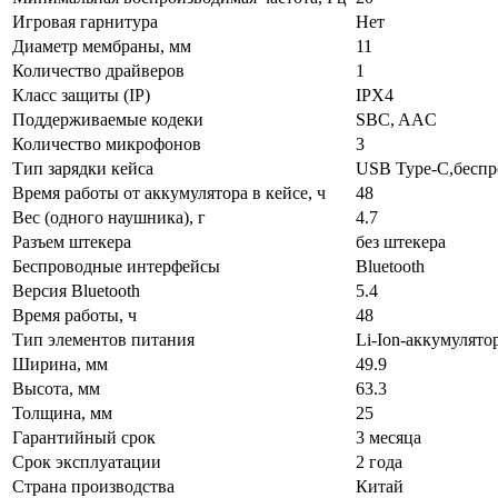
Игровая гарнитура
Нет
Диаметр мембраны, мм
11
Количество драйверов
1
Класс защиты (IP)
IPX4
Поддерживаемые кодеки
SBC, AAC
Количество микрофонов
3
Тип зарядки кейса
USB Type-C,беспр
Время работы от аккумулятора в кейсе, ч
48
Вес (одного наушника), г
4.7
Разъем штекера
без штекера
Беспроводные интерфейсы
Bluetooth
Версия Bluetooth
5.4
Время работы, ч
48
Тип элементов питания
Li-Ion-аккумулято
Ширина, мм
49.9
Высота, мм
63.3
Толщина, мм
25
Гарантийный срок
3 месяца
Срок эксплуатации
2 года
Страна производства
Китай