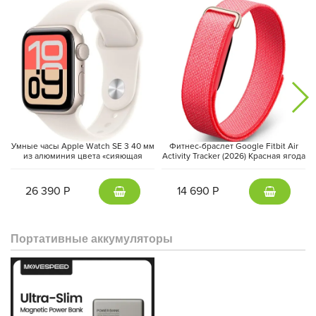
позволяет подключать внешние дисплеи и накопители, а
Face
ID
гарантирует безопасную аутентификацию и мгновенный
доступ к устройству. Всё это — в корпусе толщиной всего 5,1
мм, что делает iPad Pro 13″ (M5) самым тонким и мощным
планшетом в истории Apple.
Умные часы Apple Watch SE 3 40 мм
Фитнес-браслет Google Fitbit Air
из алюминия цвета «сияющая
Activity Tracker (2026) Красная ягода
звезда», спортивный ремешок
| Berry
«сияющая звезда» (S/M)
26 390 Р
14 690 Р
Портативные аккумуляторы