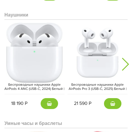
превращает планшет в полноценную рабочую станцию.
Наушники
Беспроводные наушники Apple
Беспроводные наушники Apple
AirPods 4 ANC (USB-C, 2024) Белый |
AirPods Pro 3 (USB-C, 2025) Белый |
White
White
18 190 Р
21 590 Р
Поддержка
Wi-Fi 7 с чипом Apple N1
и
5G (Apple C1X)
обеспечивает молниеносную передачу данных и надёжное
Умные часы и браслеты
подключение в любом месте. Thunderbolt / USB-C-порт