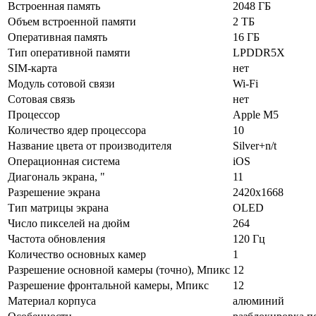
Встроенная память
2048 ГБ
Объем встроенной памяти
2 ТБ
Оперативная память
16 ГБ
Тип оперативной памяти
LPDDR5X
SIM-карта
нет
Модуль сотовой связи
Wi-Fi
Сотовая связь
нет
Процессор
Apple M5
Количество ядер процессора
10
Название цвета от производителя
Silver+n/t
Операционная система
iOS
Диагональ экрана, "
11
Разрешение экрана
2420x1668
Тип матрицы экрана
OLED
Число пикселей на дюйм
264
Частота обновления
120 Гц
Количество основных камер
1
Разрешение основной камеры (точно), Мпикс
12
Разрешение фронтальной камеры, Мпикс
12
Материал корпуса
алюминий