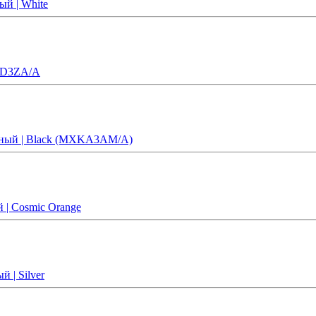
ый | White
X2D3ZA/A
ерный | Black (MXKA3AM/A)
 | Cosmic Orange
 | Silver