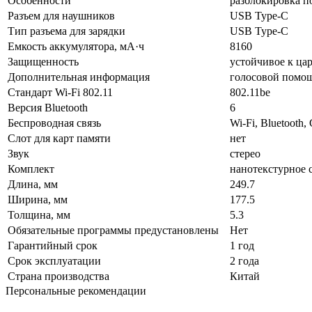
Особенности
разблокировка п
Разъем для наушников
USB Type-C
Тип разъема для зарядки
USB Type-C
Емкость аккумулятора, мА·ч
8160
Защищенность
устойчивое к ца
Дополнительная информация
голосовой помощ
Стандарт Wi-Fi 802.11
802.11be
Версия Bluetooth
6
Беспроводная связь
Wi-Fi, Bluetooth,
Слот для карт памяти
нет
Звук
стерео
Комплект
нанотекстурное 
Длина, мм
249.7
Ширина, мм
177.5
Толщина, мм
5.3
Обязательные программы предустановлены
Нет
Гарантийный срок
1 год
Срок эксплуатации
2 года
Страна производства
Китай
Персональные рекомендации