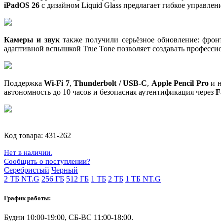
iPadOS 26
с дизайном Liquid Glass предлагает гибкое управле
Камеры и звук
также получили серьёзное обновление: фронт
адаптивной вспышкой True Tone позволяет создавать професси
Поддержка
Wi-Fi 7
,
Thunderbolt / USB-C
,
Apple Pencil Pro
и 
автономность до 10 часов и безопасная аутентификация через
F
Код товара:
431-262
Нет в наличии.
Сообщить о поступлении?
Серебристый
Черный
2 ТБ NT.G
256 ГБ
512 ГБ
1 ТБ
2 ТБ
1 ТБ NT.G
График работы:
Будни 10:00-19:00, СБ-ВС 11:00-18:00.