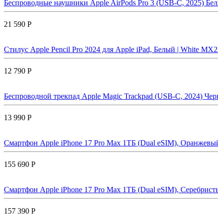
Беспроводные наушники Apple AirPods Pro 3 (USB-C, 2025) Бел
21 590 Р
Стилус Apple Pencil Pro 2024 для Apple iPad, Белый | White M
12 790 Р
Беспроводной трекпад Apple Magic Trackpad (USB-C, 2024) Ч
13 990 Р
Смартфон Apple iPhone 17 Pro Max 1ТБ (Dual eSIM), Оранжевый
155 690 Р
Смартфон Apple iPhone 17 Pro Max 1ТБ (Dual eSIM), Серебристый
157 390 Р