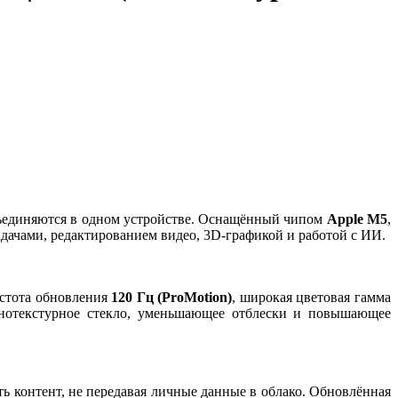
бъединяются в одном устройстве. Оснащённый чипом
Apple M5
,
адачами, редактированием видео, 3D-графикой и работой с ИИ.
астота обновления
120 Гц (ProMotion)
, широкая цветовая гамма
анотекстурное стекло, уменьшающее отблески и повышающее
ать контент, не передавая личные данные в облако. Обновлённая