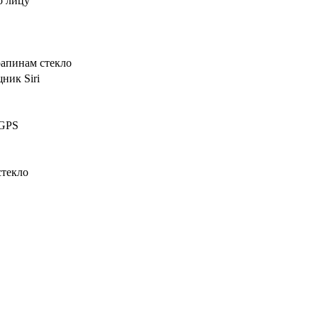
о лицу
рапинам стекло
ник Siri
 GPS
стекло