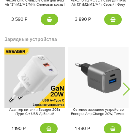
Чехол Uniq CAMDEN Case для iPad
Чехол Uniq MOVEN Case для iPad
Air 13" (M2/M3/M4), Слоновая кость |
Air 13" (M2/M3/M4), Серый | Grey
Ivory
3 590 Р
3 890 Р
Зарядные устройства
Планшет теперь поддерживает новый стилус Apple Pencil Pro с
мощными функциями, и позволят вам создавать шедевры
нового уровня. В целом, новый iPad Air 2024 звучит как
прекрасное устройство для всех, кто ценит качество,
производительность и удобство в использовании.
Адаптер питания Essager 20Вт
Сетевое зарядное устройство
(Type-C + USB-A) Белый
Energea AmpCharge 20W, Темно-
серый | Gunmetal
1 190 Р
1 490 Р