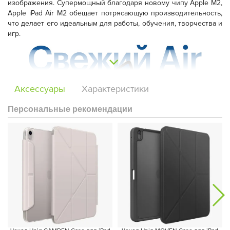
изображения. Супермощный благодаря новому чипу Apple M2,
Apple iPad Air M2 обещает потрясающую производительность,
что делает его идеальным для работы, обучения, творчества и
игр.
Аксессуары
Характеристики
Персональные рекомендации
Батареи хватит на весь день без подзарядки, что позволит вам
не беспокоиться о постоянном подключении устройства к
розетке. Новая фронтальная камера Ultra Wide 12 МП в
ландшафтном режиме обещает улучшенное качество
видеозвонков, что сделает общение еще более приятным.