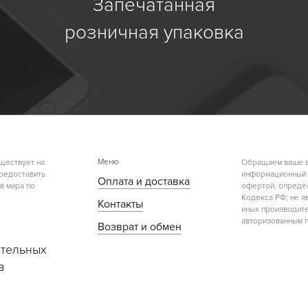
Запечатанная
розничная упаковка
Меню
ществует на
Обращаем ваше вн
предоставить
информационный х
Оплата и доставка
в мира по
офертой, определ
Кодекса РФ; не я
Контакты
иных производите
авторизованным п
Возврат и обмен
тельных
в