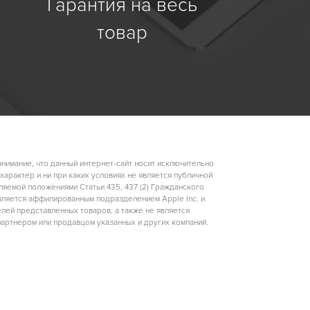
Гарантия на весь
товар
имание, что данный интернет-сайт носит исключительно
арактер и ни при каких условиях не является публичной
яемой положениями Статьи 435, 437 (2) Гражданского
вляется аффилированным подразделением Apple Inc. и
лей представленных товаров, а также не является
артнером или продавцом указанных и других компаний.