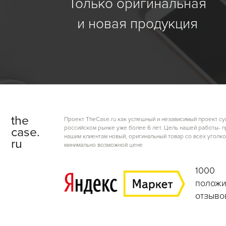
Только оригинальная
и новая продукция
the
Проект TheCase.ru как успешный и независимый проект су
российском рынке уже более 6 лет. Цель нашей работы- 
case.
нашим клиентам новый, оригинальный товар со всех уголко
ru
минимально возможной цене
1000
положи
отзыво