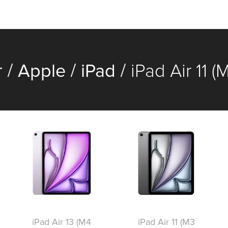
/
/
/
г
Apple
iPad
iPad Air 11 
iPad Air 13 (M4
iPad Air 11 (M3