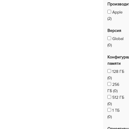
Производи
Apple
(2)
Версия
Global
(0)
Конфигура
памяти
128 ГБ
(0)
256
ГБ (0)
512 ГБ
(0)
1 ТБ
(0)
Оперативн