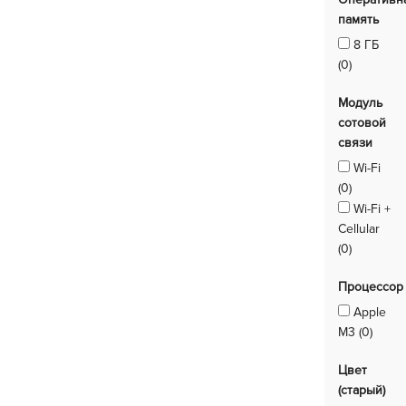
память
8 ГБ
(0)
Модуль
сотовой
связи
Wi-Fi
(0)
Wi-Fi +
Cellular
(0)
Процессор
Apple
M3 (0)
Цвет
(старый)