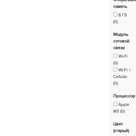
память
8 ГБ
(0)
Модуль
сотовой
связи
Wi-Fi
(0)
Wi-Fi +
Cellular
(0)
Процессор
Apple
M3 (0)
Цвет
(старый)