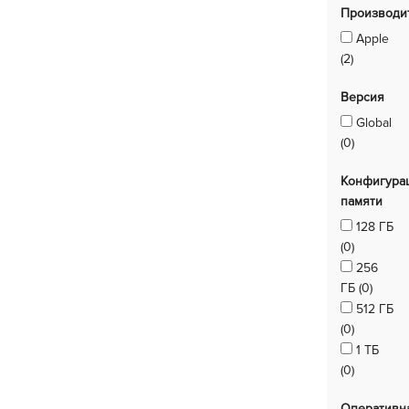
Производи
Apple
(2)
Версия
Global
(0)
Конфигура
памяти
128 ГБ
(0)
256
ГБ (0)
512 ГБ
(0)
1 ТБ
(0)
Оперативн