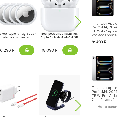
Планшет Apple
Pro 11 (M4, 202
ГБ Wi-Fi Черн
екер Apple AirTag 1st Gen
Беспроводные наушники
Планшет Apple iPad 11 
космос | Space
(4шт в комплекте,
Apple AirPods 4 ANC (USB-
Bionic, 2025) 128 ГБ W
 позволит вам не беспокоиться о постоянном
X542ZM/A) Белый | White
C, 2024) Белый | White
Серебристый | Silve
91 490 Р
ьная камера Ultra Wide 12 МП в ландшафтном
10 290 Р
18 090 Р
44 290 Р
в, что сделает общение еще более приятным.
Планшет Apple
Pro 11 (M4, 202
ГБ Wi-Fi + Cellu
Серебристый | 
Нет в нали