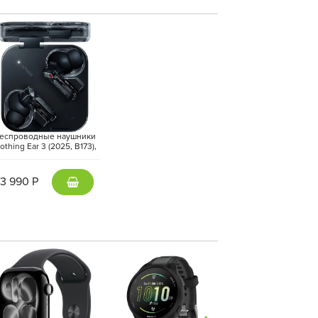
еспроводные наушники
othing Ear 3 (2025, B173),
Черный | Black
13 990 Р