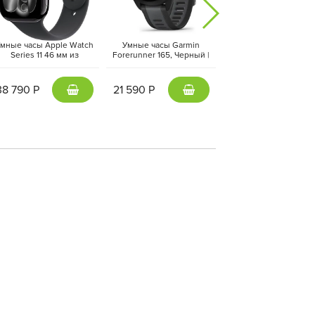
мные часы Apple Watch
Умные часы Garmin
Умные часы Apple Wa
Series 11 46 мм из
Forerunner 165, Черный |
Ultra 3 49 мм черный т
люминия цвета «чёрный
Black (010-02863-20 | 010-
ремешок Ocean черн
глянец», спортивный
02863-AC)
цвета
ремешок черного цвета
38 790 Р
21 590 Р
72 390 Р
(M/L)