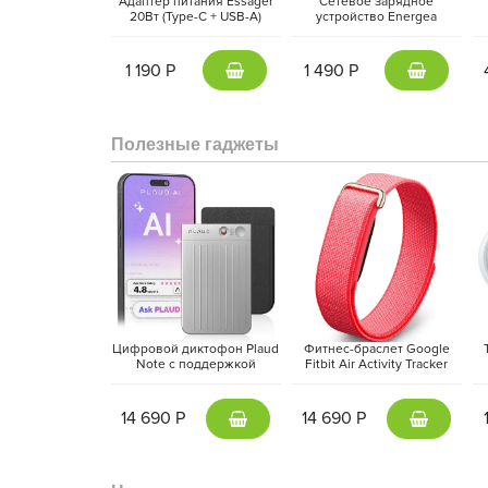
Адаптер питания Essager
Сетевое зарядное
20Вт (Type-C + USB-A)
устройство Energea
Белый
AmpCharge 20W, Темно-
S
серый | Gunmetal
1 190 Р
1 490 Р
Планшет теперь поддерживает новый стилус Apple 
Полезные гаджеты
вам создавать шедевры нового уровня. В целом, 
устройство для всех, кто ценит качество, производ
Цифровой диктофон Plaud
Фитнес-браслет Google
Note с поддержкой
Fitbit Air Activity Tracker
ChatGPT, Серебристый |
(2026) Красная ягода |
M
Silver
Berry
14 690 Р
14 690 Р