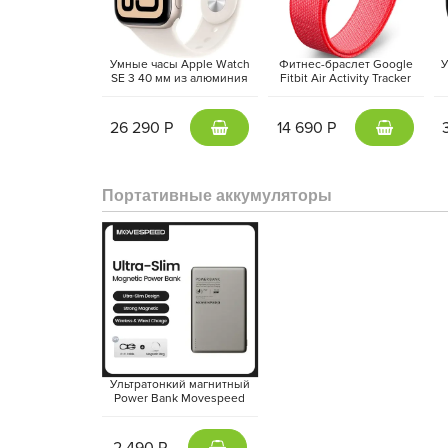
Умные часы Apple Watch
Фитнес-браслет Google
У
SE 3 40 мм из алюминия
Fitbit Air Activity Tracker
цвета «сияющая звезда»,
(2026) Красная ягода |
а
спортивный ремешок
Berry
«сияющая звезда» (S/M)
26 290 Р
14 690 Р
Портативные аккумуляторы
Ультратонкий магнитный
Power Bank Movespeed
5000 mAh Type-C -
внешний аккумулятор
Magsafe (Gray)
2 490 Р