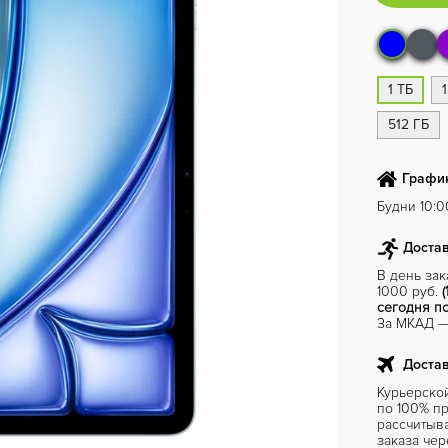
1 ТБ
512 ГБ
График
Будни 10:00
Достав
В день за
1000 руб.
(
сегодня по
За МКАД — 
Достав
Курьерско
по 100% пр
рассчитыв
заказа чер