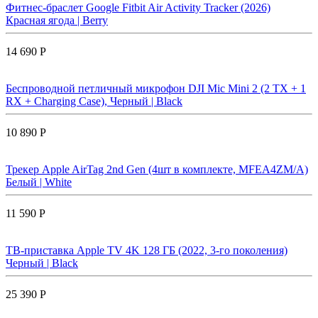
Фитнес-браслет Google Fitbit Air Activity Tracker (2026)
Красная ягода | Berry
14 690 Р
Беспроводной петличный микрофон DJI Mic Mini 2 (2 TX + 1
RX + Charging Case), Черный | Black
10 890 Р
Трекер Apple AirTag 2nd Gen (4шт в комплекте, MFEA4ZM/A)
Белый | White
11 590 Р
ТВ-приставка Apple TV 4K 128 ГБ (2022, 3-го поколения)
Черный | Black
25 390 Р