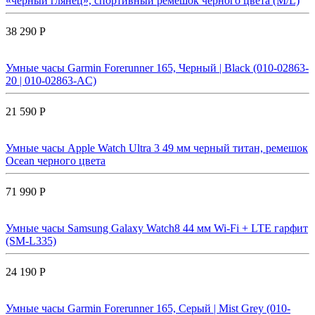
«чёрный глянец», спортивный ремешок черного цвета (M/L)
38 290 Р
Умные часы Garmin Forerunner 165, Черный | Black (010-02863-
20 | 010-02863-AC)
21 590 Р
Умные часы Apple Watch Ultra 3 49 мм черный титан, ремешок
Ocean черного цвета
71 990 Р
Умные часы Samsung Galaxy Watch8 44 мм Wi-Fi + LTE гарфит
(SM-L335)
24 190 Р
Умные часы Garmin Forerunner 165, Серый | Mist Grey (010-