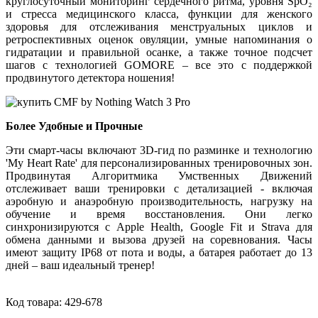
круглосуточный мониторинг сердечного ритма, уровня SpO₂
и стресса медицинского класса, функции для женского
здоровья для отслеживания менструальных циклов и
ретроспективных оценок овуляции, умные напоминания о
гидратации и правильной осанке, а также точное подсчет
шагов с технологией GOMORE – все это с поддержкой
продвинутого детектора ношения!
Более Удобные и Прочные
Эти смарт-часы включают 3D-гид по разминке и технологию
'My Heart Rate' для персонализированных тренировочных зон.
Продвинутая Алгоритмика Умственных Движений
отслеживает ваши тренировки с детализацией - включая
аэробную и анаэробную производительность, нагрузку на
обучение и время восстановления. Они легко
синхронизируются с Apple Health, Google Fit и Strava для
обмена данными и вызова друзей на соревнования. Часы
имеют защиту IP68 от пота и воды, а батарея работает до 13
дней – ваш идеальный тренер!
Код товара:
429-678