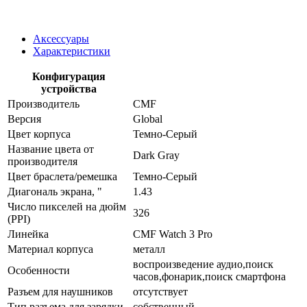
Аксессуары
Характеристики
Конфигурация
устройства
Производитель
CMF
Версия
Global
Цвет корпуса
Темно-Серый
Название цвета от
Dark Gray
производителя
Цвет браслета/ремешка
Темно-Серый
Диагональ экрана, "
1.43
Число пикселей на дюйм
326
(PPI)
Линейка
CMF Watch 3 Pro
Материал корпуса
металл
воспроизведение аудио,поиск
Особенности
часов,фонарик,поиск смартфона
Разъем для наушников
отсутствует
Тип разъема для зарядки
собственный