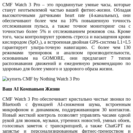
CMF Watch 3 Pro – это продвинутые умные часы, которые
станут неотъемлемой частью вашей фитнес-жизни. Обладая
высокоточными датчиками heart rate (4-канальных), они
обеспечивают более чем на 10% повышенную точность
отслеживания пульса, а также точное мониторинг сна с
точностью более 5% и отслеживанием режимов сна. Кроме
того, часы контролируют уровень стресса и насыщения крови
кислородом (SpO₂), а встроенная двойная GPS-система L1+L5
гарантирует ультра-точную навигацию. С более чем 130
режимами тренировок и анализом производительности,
основанным на GOMORE, они предлагают 7 типов
распознавания движений и ежедневную рекомендацию по
здоровью для более умного и здорового образа жизни.
Ваш AI Компаньон Жизни
CMF Watch 3 Pro обеспечивает кристально чистые звонки по
Bluetooth с функцией AI-снижения шума, встроенным
микрофоном и динамиком, поддерживающим 30 контактов.
Новый жесткий контроль позволяет управлять часами одной
рукой для звонков, музыки, утренних новостей, умных обоев,
голосовых заметок с транскрипцией, а также ChatGPT на
запястье и персонализированным фитнес-тренерством и