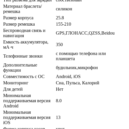
Материал браслета/
силикон
ремешка
Размер корпуса
25.8
Размер ремешка
155-210
Беспроводная связь и
GPS,ГЛОНАСC,QZSS,Beidou
навигация
Емкость аккумулятора,
350
мА·ч
с помощью телефона или
Телефонные звонки
планшета
Дополнительные
будильник,микрофон
функции
Совместимость с ОС
Android, iOS
Мониторинг
Сна, Пульса, Калорий
Для детей
Нет
Минимальная
поддерживаемая версия
8.0
Android
Минимальная
поддерживаемая версия
13
iOS
Форма корпуса часов
круг