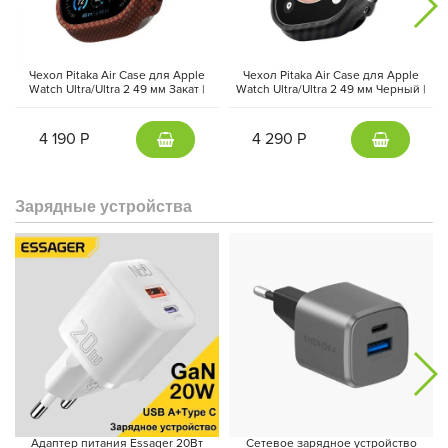
Чехол Pitaka Air Case для Apple
Чехол Pitaka Air Case для Apple
Watch Ultra/Ultra 2 49 мм Закат |
Watch Ultra/Ultra 2 49 мм Черный |
Sunset
Black
4 190 Р
4 290 Р
Зарядные устройства
Производительность без
компромиссов
Сердцем часов является новейший процессор S9, который
мощнее S8 на 50% и гарантирует мгновенный отклик
и высокую производительность. Благодаря оптимизированной
архитектуре и режиму пониженной яркости до 1 нит Apple
Watch Ultra второго поколения способны проработать
до 36 часов на одном заряде.
Адаптер питания Essager 20Вт
Сетевое зарядное устройство