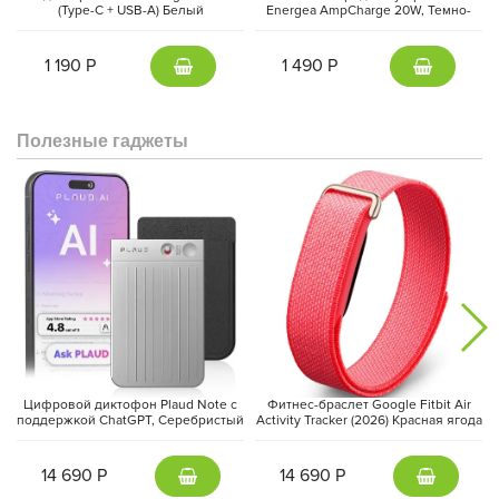
(Type-C + USB-A) Белый
Energea AmpCharge 20W, Темно-
серый | Gunmetal
Ваш личный фитнес-тренер
1 190 Р
1 490 Р
Apple Watch Ultra 2 представляют собой революцию в мире
фитнеса. Интегрированные датчики отслеживают вашу
активность, пульс, и даже уровень кислорода в крови.
Полезные гаджеты
С многочисленными режимами тренировок, часы
адаптируются к различным видам физической активности,
предоставляя персональные рекомендации для достижения
ваших фитнес-целей.
Цифровой диктофон Plaud Note с
Фитнес-браслет Google Fitbit Air
поддержкой ChatGPT, Серебристый
Activity Tracker (2026) Красная ягода
| Silver
| Berry
14 690 Р
14 690 Р