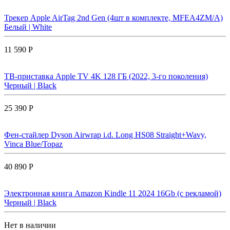
Трекер Apple AirTag 2nd Gen (4шт в комплекте, MFEA4ZM/A)
Белый | White
11 590 Р
ТВ-приставка Apple TV 4K 128 ГБ (2022, 3-го поколения)
Черный | Black
25 390 Р
Фен-стайлер Dyson Airwrap i.d. Long HS08 Straight+Wavy,
Vinca Blue/Topaz
40 890 Р
Электронная книга Amazon Kindle 11 2024 16Gb (с рекламой)
Черный | Black
Нет в наличии