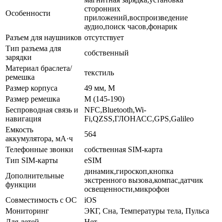
сторонних
Особенности
приложений,воспроизведение
аудио,поиск часов,фонарик
Разъем для наушников
отсутствует
Тип разъема для
собственный
зарядки
Материал браслета/
текстиль
ремешка
Размер корпуса
49 мм, M
Размер ремешка
M (145-190)
Беспроводная связь и
NFC,Bluetooth,Wi-
навигация
Fi,QZSS,ГЛОНАСC,GPS,Galileo
Емкость
564
аккумулятора, мА·ч
Телефонные звонки
собственная SIM-карта
Тип SIM-карты
eSIM
динамик,гироскоп,кнопка
Дополнительные
экстренного вызова,компас,датчик
функции
освещенности,микрофон
Совместимость с ОС
iOS
Мониторинг
ЭКГ, Сна, Температуры тела, Пульса
Для детей
Нет