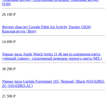
(S/M)
26 190 Р
Фитнес-браслет Google Fitbit Air Activity Tracker (2026)
Красная ягода | Berry
14 690 Р
Умные часы Apple Watch Series 11 46 мм из алюминия цвета
«чёрный глянец», спортивный ремешок черного цвета (M/L)
38 290 Р
Умные часы Garmin Forerunner 165, Черный | Black (010-02863-
20 | 010-02863-AC)
21 590 Р