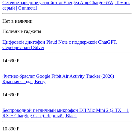
Сетевое зарядное устройство Energea AmpCharge 65W, Темно-
серый | Gunmetal
Нет в наличии
Полезные гаджеты
Цифровой диктофон Plaud Note с поддержкой ChatGPT,
Серебристый | Silver
14 690 Р
Фитнес-браслет Google Fitbit Air Activity Tracker (2026)
Красная ягода | Berry
14 690 Р
Беспроводной петличный микрофон DJI Mic Mini 2 (2 TX + 1
RX + Charging Case), Черный | Black
10 890 Р