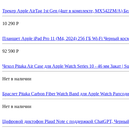
Трекер Apple AirTag 1st Gen (4шт в комплекте, MX542ZM/A) Бе
10 290 Р
Планшет Apple iPad Pro 11 (M4, 2024) 256 ГБ Wi-Fi Черный косм
92 590 Р
Чехол Pitaka Air Case для Apple Watch Series 10 - 46 мм Закат | Su
Нет в наличии
Браслет Pitaka Carbon Fiber Watch Band для Apple Watch Рапсоди
Нет в наличии
Цифровой диктофон Plaud Note с поддержкой ChatGPT, Черный 