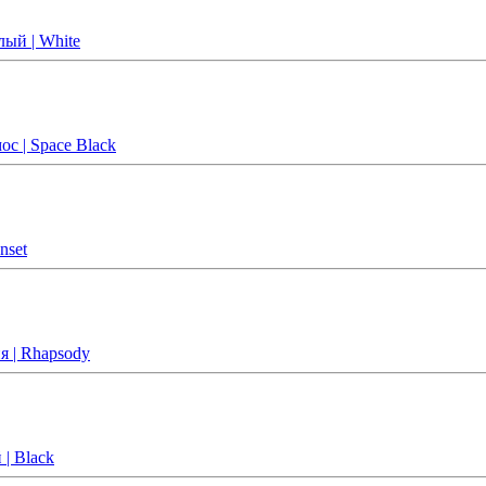
лый | White
ос | Space Black
nset
я | Rhapsody
| Black