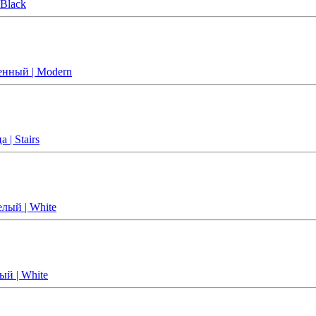
 Black
менный | Modern
 | Stairs
лый | White
ый | White