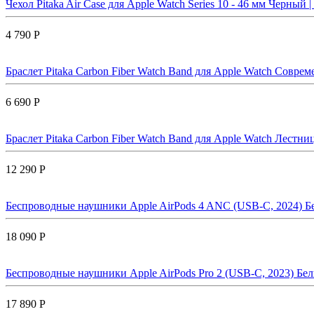
Чехол Pitaka Air Case для Apple Watch Series 10 - 46 мм Черный |
4 790 Р
Браслет Pitaka Carbon Fiber Watch Band для Apple Watch Совре
6 690 Р
Браслет Pitaka Carbon Fiber Watch Band для Apple Watch Лестница
12 290 Р
Беспроводные наушники Apple AirPods 4 ANC (USB-C, 2024) Бе
18 090 Р
Беспроводные наушники Apple AirPods Pro 2 (USB-C, 2023) Бел
17 890 Р