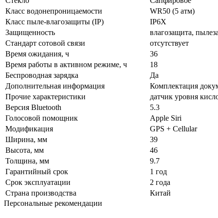
Стекло
Сапфировое
Класс водонепроницаемости
WR50 (5 атм)
Класс пыле-влагозащиты (IP)
IP6X
Защищенность
влагозащита, пылез
Стандарт сотовой связи
отсутствует
Время ожидания, ч
36
Время работы в активном режиме, ч
18
Беспроводная зарядка
Да
Дополнительная информация
Комплектация докум
Прочие характеристики
датчик уровня кисло
Версия Bluetooth
5.3
Голосовой помощник
Apple Siri
Модификация
GPS + Cellular
Ширина, мм
39
Высота, мм
46
Толщина, мм
9.7
Гарантийный срок
1 год
Срок эксплуатации
2 года
Страна производства
Китай
Персональные рекомендации