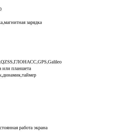
0
а,магнитная зарядка
Fi,QZSS,ГЛОНАСC,GPS,Galileo
а или планшета
к,динамик,таймер
стоянная работа экрана