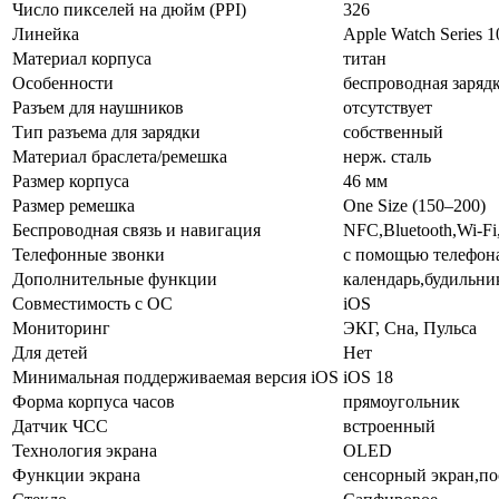
Число пикселей на дюйм (PPI)
326
Линейка
Apple Watch Series 1
Материал корпуса
титан
Особенности
беспроводная зарядк
Разъем для наушников
отсутствует
Тип разъема для зарядки
собственный
Материал браслета/ремешка
нерж. сталь
Размер корпуса
46 мм
Размер ремешка
One Size (150–200)
Беспроводная связь и навигация
NFC,Bluetooth,Wi-
Телефонные звонки
с помощью телефон
Дополнительные функции
календарь,будильни
Совместимость с ОС
iOS
Мониторинг
ЭКГ, Сна, Пульса
Для детей
Нет
Минимальная поддерживаемая версия iOS
iOS 18
Форма корпуса часов
прямоугольник
Датчик ЧСС
встроенный
Технология экрана
OLED
Функции экрана
сенсорный экран,по