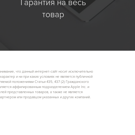
Гарантия на весь
товар
имание, что данный интернет-сайт носит исключительно
арактер и ни при каких условиях не является публичной
яемой положениями Статьи 435, 437 (2) Гражданского
вляется аффилированным подразделением Apple Inc. и
лей представленных товаров, а также не является
артнером или продавцом указанных и других компаний.