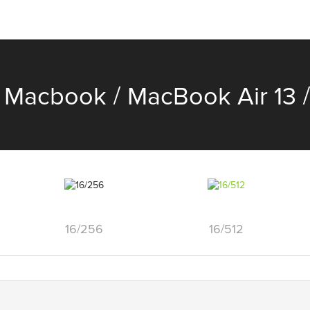
/
/
Macbook
MacBook Air 13
16/256
16/512