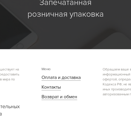
Запечатанная
розничная упаковка
Меню
ществует на
Обращаем ваше вн
предоставить
информационный х
Оплата и доставка
в мира по
офертой, определ
Кодекса РФ; не я
Контакты
иных производите
авторизованным п
Возврат и обмен
тельных
в