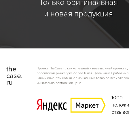
Только оригинальная
и новая продукция
the
Проект TheCase.ru как успешный и независимый проект су
российском рынке уже более 6 лет. Цель нашей работы- 
case.
нашим клиентам новый, оригинальный товар со всех уголко
ru
минимально возможной цене
1000
положи
отзыво