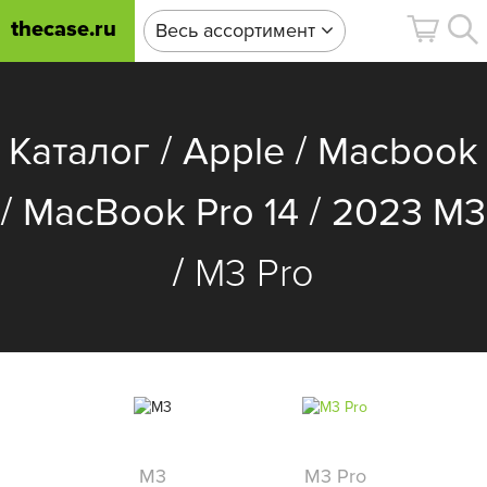
thecase.ru
Весь ассортимент
/
/
Каталог
Apple
Macbook
/
/
MacBook Pro 14
2023 M3
/
M3 Pro
M3
M3 Pro