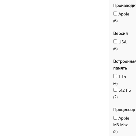
Производи
Apple
(6)
Версия
USA
(6)
Встроенна
память
1 ТБ
(4)
512 ГБ
(2)
Процессор
Apple
M3 Max
(2)