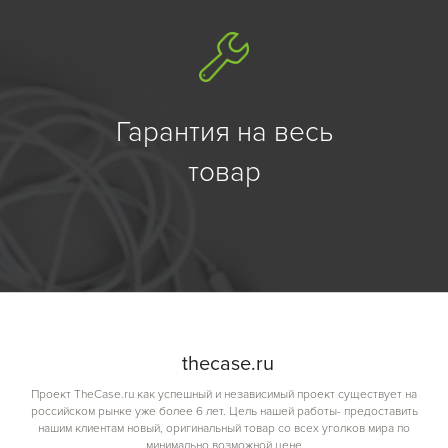
Гарантия на весь
товар
the
case.
ru
Проект TheCase.ru как успешный и независимый проект существует на
российском рынке уже более 6 лет. Цель нашей работы- предоставить
нашим клиентам новый, оригинальный товар со всех уголков мира по
минимально возможной цене