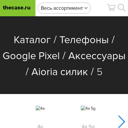
thecase.ru
Весь ассортимент
/
/
Каталог
Телефоны
/
Google Pixel
Аксессуары
/
/
Aioria силик
5
4a
4a 5g