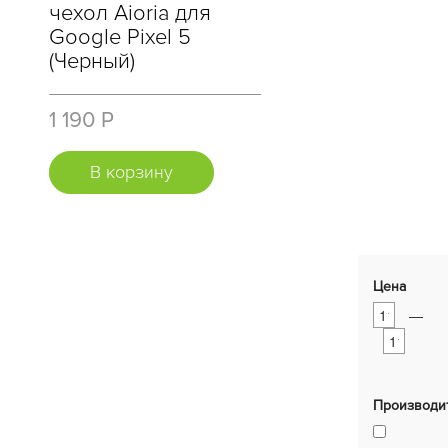
чехол Aioria для
Google Pixel 5
(Черный)
1 190 Р
В корзину
Цена
—
Производи