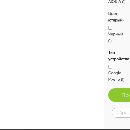
AIORIA (1)
Цвет
(старый)
Черный
(1)
Тип
устройства
Google
Pixel 5 (1)
Пр
Сброс