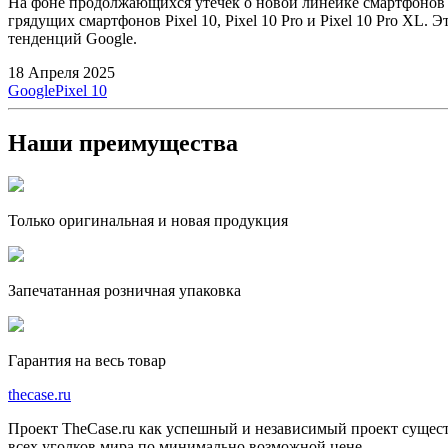
На фоне продолжающихся утечек о новой линейке смартфонов G
грядущих смартфонов Pixel 10, Pixel 10 Pro и Pixel 10 Pro XL.
тенденций Google.
18 Апреля 2025
Google
Pixel 10
Наши преимущества
Только оригинальная и новая продукция
Запечатанная розничная упаковка
Гарантия на весь товар
the
case.
ru
Проект TheCase.ru как успешный и независимый проект сущест
всех уголков мира по минимально возможной цене