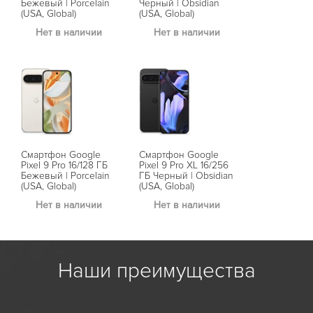
Бежевый | Porcelain
Черный | Obsidian
ГБ Ореховый
(USA, Global)
(USA, Global)
(USA, Global)
Pixel 9a создан, чтобы стать вашим долговечным спутником.
Защита от влаги и ударов гарантирует его устойчивость к
Нет в наличии
Нет в наличии
Нет в на
случайным повреждениям, а емкий аккумулятор позволяет
пользоваться устройством более 30 часов без подзарядки, а в
режиме энергосбережения — до 100 часов. Для хранения
ваших файлов доступна память объемом 128 ГБ, что делает
Pixel 9a удобным даже для самых активных пользователей.
Смартфон Google
Смартфон Google
Pixel 9 Pro 16/128 ГБ
Pixel 9 Pro XL 16/256
Бежевый | Porcelain
ГБ Черный | Obsidian
(USA, Global)
(USA, Global)
Нет в наличии
Нет в наличии
Gemini: искусственный интеллект на вашей стороне
Наши преимущества
Pixel 9a оснащен помощником Gemini, который организует ваш
день и решает повседневные задачи. Gemini помогает писать
сообщения, составлять планы и отвечает на вопросы.
Эффективное взаимодействие обеспечивается как голосом,