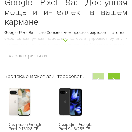
Google Pixel 9a: Доступная
мощь и интеллект в вашем
кармане
Google Pixel 9a — это больше, чем просто смартфон — это ваш
ежедневный умный помощник, который упрощает рутину и
открывает простор для идей и творчества. С инновационными
функциями, стильным внешним видом и разумной ценой, Pixel
Характеристики
9a станет идеальным выбором для тех, кто ценит качество и
практичность в одном устройстве.
Вас также может заинтересовать
Смартфон Google
Смартфон Google
Смартфон G
Pixel 9 12/128 ГБ
Pixel 9a 8/256 ГБ
Pixel 9 Pro X
Надежность каждый день