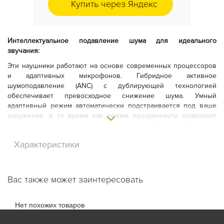
Купить через Яндекс
Интеллектуальное подавление шума для идеального
звучания:
Эти наушники работают на основе современных процессоров
и адаптивных микрофонов. Гибридное активное
шумоподавление (ANC) с дублирующей технологией
обеспечивает превосходное снижение шума. Умный
адаптивный режим автоматически подстраивается под ваше
окружение, в то время как режим прозрачности позволяет
слышать окружающие звуки, когда это необходимо. Настройте
наушники под себя с помощью персонализированного ANC
Характеристики
(ВЫСОКИЙ/СРЕДНИЙ/НИЗКИЙ/АДАПТИВНЫЙ) для
действительно погружающего звука без отвлекающих
моментов.
Вас также может заинтересовать
Нет похожих товаров