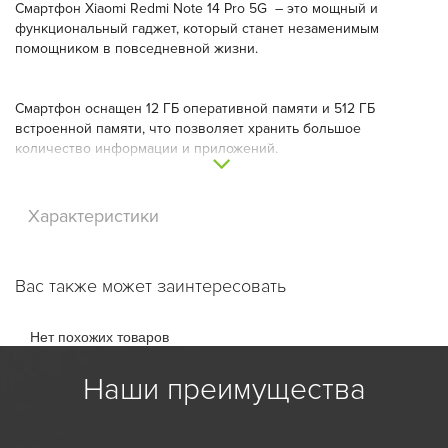
Смартфон Xiaomi Redmi Note 14 Pro 5G – это мощный и
функциональный гаджет, который станет незаменимым
помощником в повседневной жизни.
Смартфон оснащен 12 ГБ оперативной памяти и 512 ГБ
встроенной памяти, что позволяет хранить большое
количество информации и приложений.
Устройство оснащено двумя nano-SIM-картами и поддерживает
Характеристики
стандарты связи 3G, 2G, 5G, 4G LTE. Это обеспечивает
стабильное подключение к интернету и возможность
использования двух номеров на одном устройстве.
Вас также может заинтересовать
Смартфон оборудован AMOLED-экраном с разрешением
Нет похожих товаров
2712x1220 пикселей и частотой обновления 120 Гц, что
обеспечивает яркое и четкое изображение. Диагональ экрана
Наши преимущества
составляет 6,67 дюйма, а число пикселей на дюйм – 446.