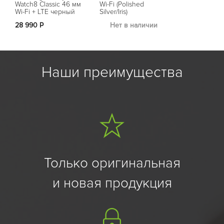
Watch8 Classic 46 мм
Wi-Fi (Polished
Wi-Fi (Polish
Wi-Fi + LTE черный
Silver/Iris)
Silver/Porcela
(SM-L505)
28 990 Р
Нет в наличии
Нет в на
Наши преимущества
Только оригинальная
и новая продукция