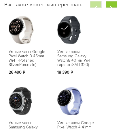
Вас также может заинтересовать
Умные часы Google
Умные часы
Умные часы
Pixel Watch 3 45mm
Samsung Galaxy
Pixel Watch
Wi-Fi (Polished
Watch8 40 мм Wi-Fi
Wi-Fi (Matte
Silver/Porcelain)
гарфит (SM-L320)
Black/Obsidi
26 490 Р
18 390 Р
Нет в на
Умные часы
Умные часы Google
Умные часы
Samsung Galaxy
Pixel Watch 4 41mm
Pixel Watch 