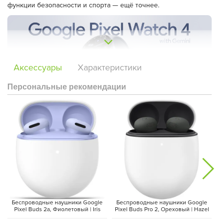
функции безопасности и спорта — ещё точнее.
Аксессуары
Характеристики
Персональные рекомендации
Дисплей и дизайн
Pixel Watch 4 оснащён
Actua 360-дисплеем
: на
10% больше
и на
50% ярче
, чем у предыдущего поколения. Куполообразный
экран защищён
прочным Gorilla Glass
, устойчивым к
царапинам, сохраняя стильный вид и надёжность.
Беспроводные наушники Google
Беспроводные наушники Google
Pixel Buds 2a, Фиолетовый | Iris
Pixel Buds Pro 2, Ореховый | Hazel