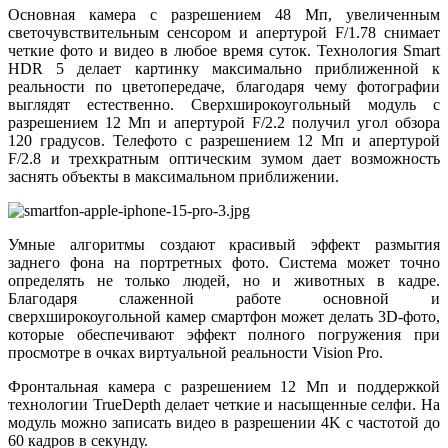
Основная камера с разрешением 48 Мп, увеличенным
светочувствительным сенсором и апертурой F/1.78 снимает
четкие фото и видео в любое время суток. Технология Smart
HDR 5 делает картинку максимально приближенной к
реальности по цветопередаче, благодаря чему фотографии
выглядят естественно. Сверхширокоугольный модуль с
разрешением 12 Мп и апертурой F/2.2 получил угол обзора
120 градусов. Телефото с разрешением 12 Мп и апертурой
F/2.8 и трехкратным оптическим зумом дает возможность
заснять объекты в максимальном приближении.
Умные алгоритмы создают красивый эффект размытия
заднего фона на портретных фото. Система может точно
определять не только людей, но и животных в кадре.
Благодаря слаженной работе основной и
сверхширокоугольной камер смартфон может делать 3D-фото,
которые обеспечивают эффект полного погружения при
просмотре в очках виртуальной реальности Vision Pro.
Фронтальная камера с разрешением 12 Мп и поддержкой
технологии TrueDepth делает четкие и насыщенные селфи. На
модуль можно записать видео в разрешении 4K с частотой до
60 кадров в секунду.