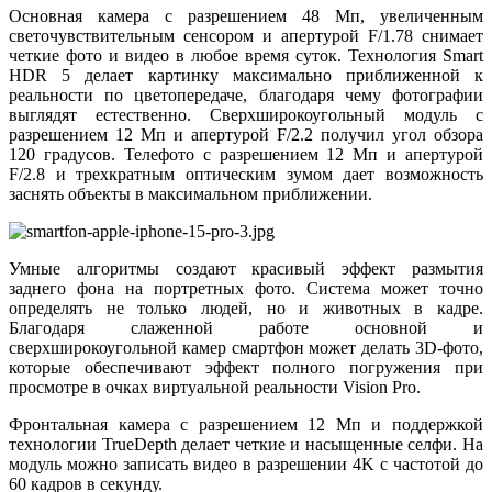
Основная камера с разрешением 48 Мп, увеличенным
светочувствительным сенсором и апертурой F/1.78 снимает
четкие фото и видео в любое время суток. Технология Smart
HDR 5 делает картинку максимально приближенной к
реальности по цветопередаче, благодаря чему фотографии
выглядят естественно. Сверхширокоугольный модуль с
разрешением 12 Мп и апертурой F/2.2 получил угол обзора
120 градусов. Телефото с разрешением 12 Мп и апертурой
F/2.8 и трехкратным оптическим зумом дает возможность
заснять объекты в максимальном приближении.
Умные алгоритмы создают красивый эффект размытия
заднего фона на портретных фото. Система может точно
определять не только людей, но и животных в кадре.
Благодаря слаженной работе основной и
сверхширокоугольной камер смартфон может делать 3D-фото,
которые обеспечивают эффект полного погружения при
просмотре в очках виртуальной реальности Vision Pro.
Фронтальная камера с разрешением 12 Мп и поддержкой
технологии TrueDepth делает четкие и насыщенные селфи. На
модуль можно записать видео в разрешении 4K с частотой до
60 кадров в секунду.