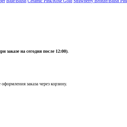
per
Blue/Blush
Ceramic Pink/Rose Gold
Strawberry Bronze/Blush Pin
при заказе на сегодня после 12:00)
.
 оформления заказа через корзину.