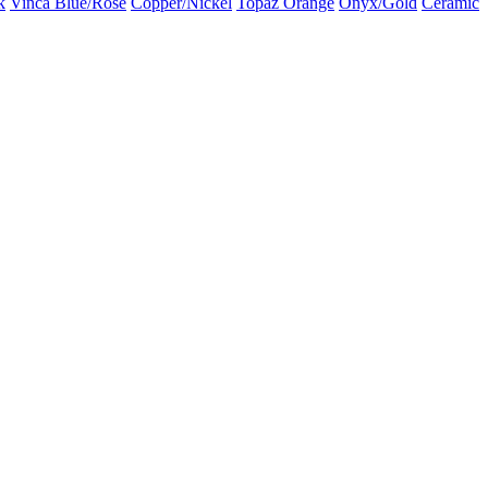
k
Vinca Blue/Rose
Copper/Nickel
Topaz Orange
Onyx/Gold
Ceramic