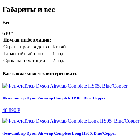
Габариты и вес
Вес
610 г
Другая информация:
Страна производства
Китай
Гарантийный срок
1 год
Срок эксплуатации
2 года
Вас также может заинтересовать
Фен-стайлер Dyson Airwrap Complete HS05, Blue/Copper
48 890 Р
Фен-стайлер Dyson Airwrap Complete Long HS05, Blue/Copper